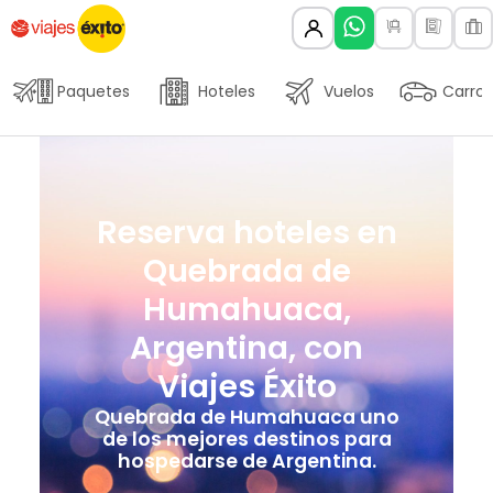
Paquetes
Hoteles
Vuelos
Carros
Reserva hoteles en
Quebrada de
Humahuaca,
Argentina, con
Viajes Éxito
Quebrada de Humahuaca uno
de los mejores destinos para
hospedarse de Argentina.