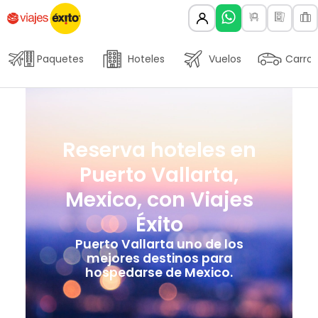
Paquetes
Hoteles
Vuelos
Carros
Reserva hoteles en
Puerto Vallarta,
Mexico, con Viajes
Éxito
Puerto Vallarta uno de los
mejores destinos para
hospedarse de Mexico.