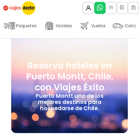
Paquetes
Hoteles
Vuelos
Carros
Reserva hoteles en
Puerto Montt, Chile,
con Viajes Éxito
Puerto Montt uno de los
mejores destinos para
hospedarse de Chile.