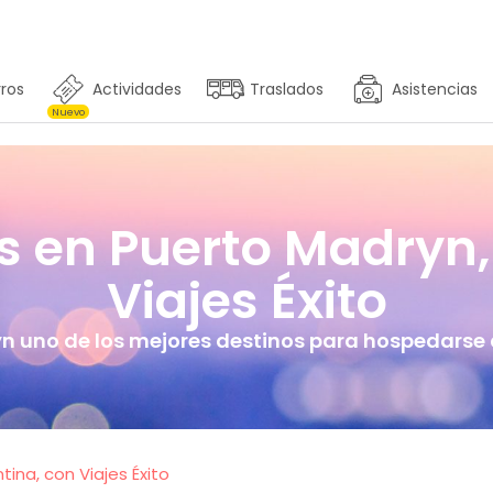
ros
Actividades
Traslados
Asistencias
Nuevo
s en Puerto Madryn,
Viajes Éxito
n uno de los mejores destinos para hospedarse 
ina, con Viajes Éxito