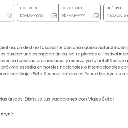
CHECK IN
CHECK OUT
HUÉSPEDES 
1 habitació
 Argentina, un destino fascinante con una riqueza natural inco
enes buscan una escapada única. No te pierdas el Festival Int
¡Aprovecha nuestras promociones y reserva ya tu hotel! Recibe 
tu próxima estadía en hoteles nacionales o internacionales c
rvar con Viajes Éxito. Reserva hoteles en Puerto Madryn de man
s únicas. Disfruta tus vacaciones con Viajes Éxito!
adryn?