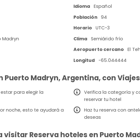
Idioma
Español
Población
94
Horario
UTC-3
to Madryn
Clima
Semiárido frío
Aeropuerto cercano
El Te
Longitud
-65.044444
en Puerto Madryn, Argentina, con Viajes
star para elegir la
Verifica la categoría y
reservar tu hotel
or noche, esto te ayudará a
Haz tu reserva con antel
deseas
visitar Reserva hoteles en Puerto Madr