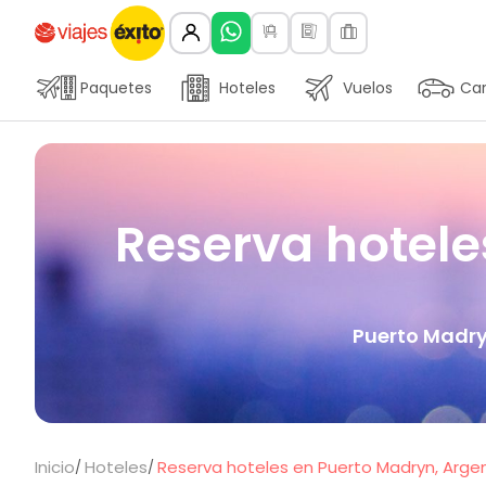
Paquetes
Hoteles
Vuelos
Car
Reserva hotele
Puerto Madry
Inicio
Hoteles
Reserva hoteles en Puerto Madryn, Argent