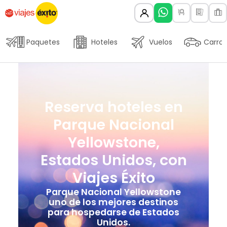
Paquetes
Hoteles
Vuelos
Carros
Reserva hoteles en
Parque Nacional
Yellowstone,
Estados Unidos, con
Viajes Éxito
Parque Nacional Yellowstone
uno de los mejores destinos
para hospedarse de Estados
Unidos.