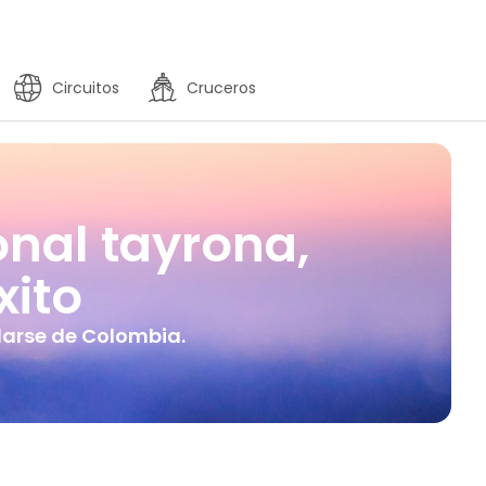
Circuitos
Cruceros
onal tayrona,
xito
darse de Colombia.