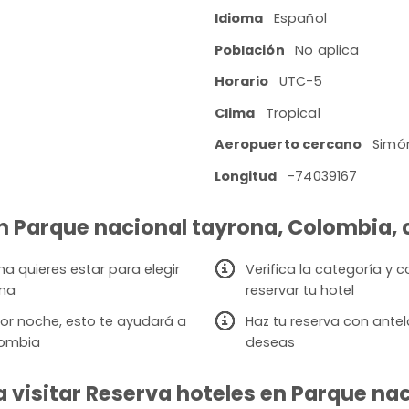
Idioma
Español
Población
No aplica
Horario
UTC-5
Clima
Tropical
Aeropuerto cercano
Simón
Longitud
-74039167
en Parque nacional tayrona, Colombia, c
a quieres estar para elegir
Verifica la categoría y
ona
reservar tu hotel
or noche, esto te ayudará a
Haz tu reserva con antel
lombia
deseas
 visitar Reserva hoteles en Parque na