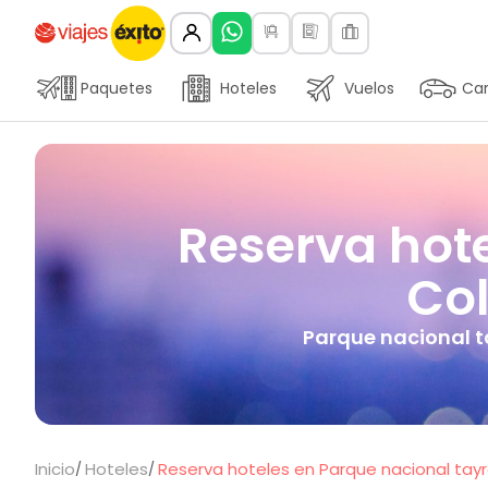
Paquetes
Hoteles
Vuelos
Car
Reserva hote
Col
Parque nacional t
Inicio
Hoteles
Reserva hoteles en Parque nacional tayr