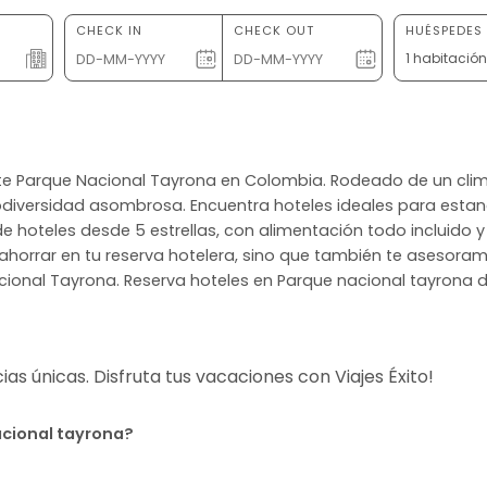
CHECK IN
CHECK OUT
HUÉSPEDES 
1 habitació
rante Parque Nacional Tayrona en Colombia. Rodeado de un cl
odiversidad asombrosa. Encuentra hoteles ideales para estan
ta de hoteles desde 5 estrellas, con alimentación todo incluid
ahorrar en tu reserva hotelera, sino que también te asesoramo
ional Tayrona. Reserva hoteles en Parque nacional tayrona de
s únicas. Disfruta tus vacaciones con Viajes Éxito!
acional tayrona?