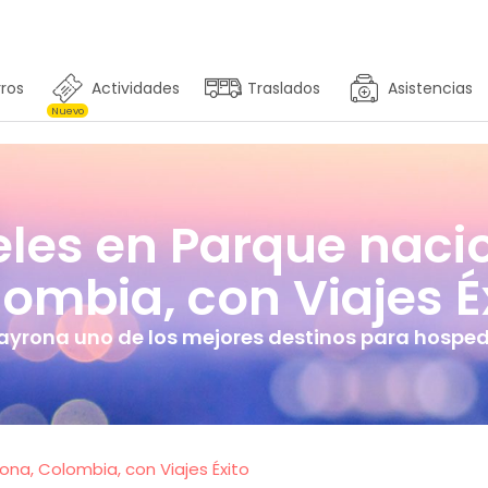
ros
Actividades
Traslados
Asistencias
Nuevo
les en Parque naci
ombia, con Viajes É
ayrona uno de los mejores destinos para hospe
ona, Colombia, con Viajes Éxito