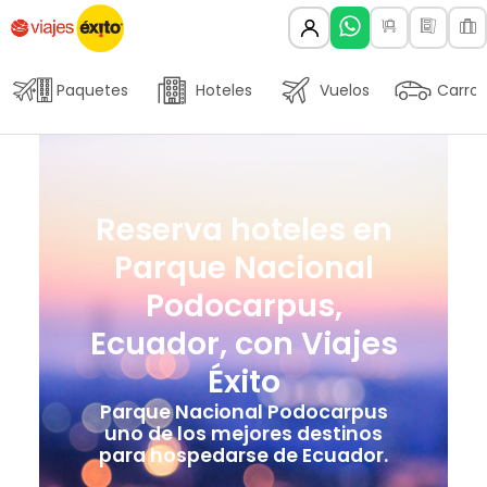
Paquetes
Hoteles
Vuelos
Carros
Reserva hoteles en
Parque Nacional
Podocarpus,
Ecuador, con Viajes
Éxito
Parque Nacional Podocarpus
uno de los mejores destinos
para hospedarse de Ecuador.