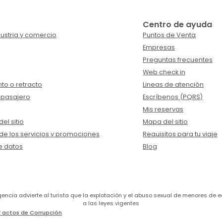
Centro de ayuda
ustria y comercio
Puntos de Venta
Empresas
Preguntas frecuentes
Web check in
to o retracto
Lineas de atención
 pasajero
Escríbenos (PQRS)
Mis reservas
el sitio
Mapa del sitio
de los servicios y promociones
Requisitos para tu viaje
e datos
Blog
a agencia advierte al turista que la explotación y el abuso sexual de menores 
a las leyes vigentes
 actos de Corrupción