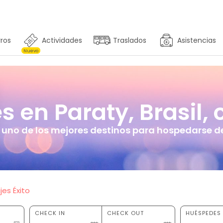
ros
Actividades
Traslados
Asistencias
Nuevo
 en Paraty, Brasil, 
 uno de los mejores destinos para hospedarse de 
jes Éxito
CHECK IN
CHECK OUT
HUÉSPEDES 