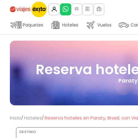
Paquetes
Hoteles
Vuelos
Car
Reserva hoteles
Paraty
Inicio
Hoteles
Reserva hoteles en Paraty, Brasil, con Via
DESTINO