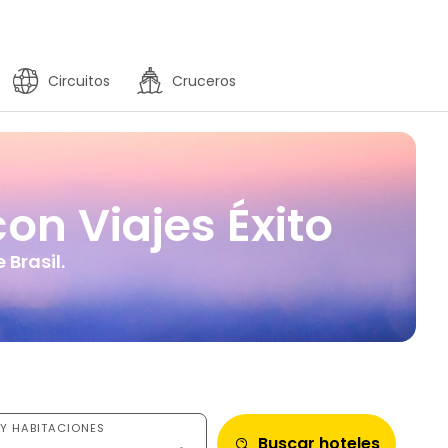
Circuitos
Cruceros
con Viajes Éxito
Brasil.
Y HABITACIONES
Buscar hoteles