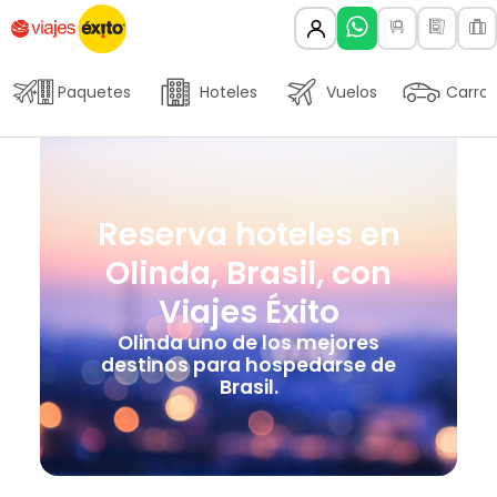
Paquetes
Hoteles
Vuelos
Carros
Reserva hoteles en
Olinda, Brasil, con
Viajes Éxito
Olinda uno de los mejores
destinos para hospedarse de
Brasil.