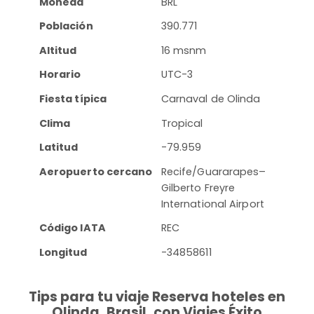
Moneda
BRL
Población
390.771
Altitud
16 msnm
Horario
UTC-3
Fiesta típica
Carnaval de Olinda
Clima
Tropical
Latitud
-79.959
Aeropuerto cercano
Recife/Guararapes–
Gilberto Freyre
International Airport
Código IATA
REC
Longitud
-34858611
Tips para tu viaje Reserva hoteles en
Olinda, Brasil, con Viajes Éxito