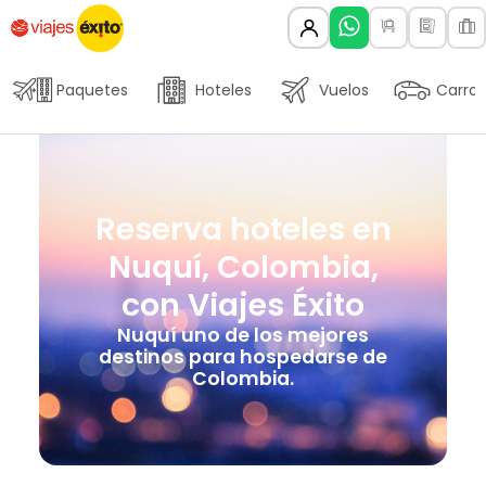
Paquetes
Hoteles
Vuelos
Carros
Reserva hoteles en
Nuquí, Colombia,
con Viajes Éxito
Nuquí uno de los mejores
destinos para hospedarse de
Colombia.