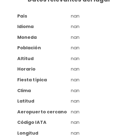
País
nan
Idioma
nan
Moneda
nan
Población
nan
Altitud
nan
Horario
nan
Fiesta típica
nan
Clima
nan
Latitud
nan
Aeropuerto cercano
nan
Código IATA
nan
Longitud
nan