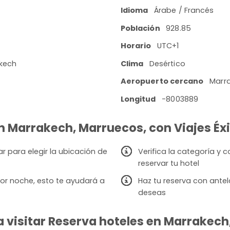
Idioma
Árabe / Francés
Población
928.85
Horario
UTC+1
akech
Clima
Desértico
Aeropuerto cercano
Marra
Longitud
-8003889
en Marrakech, Marruecos, con Viajes Éx
 para elegir la ubicación de
Verifica la categoría y
reservar tu hotel
or noche, esto te ayudará a
Haz tu reserva con antel
deseas
 visitar Reserva hoteles en Marrakech,