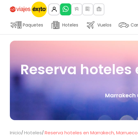
Paquetes
Hoteles
Vuelos
Car
Reserva hoteles 
Marrakech 
Inicio
Hoteles
Reserva hoteles en Marrakech, Marruecos,