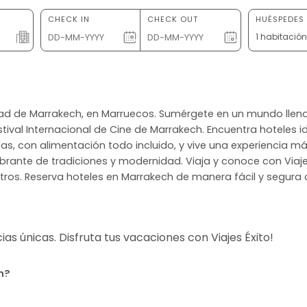
CHECK IN
CHECK OUT
HUÉSPEDES 
1 habitació
udad de Marrakech, en Marruecos. Sumérgete en un mundo lleno 
stival Internacional de Cine de Marrakech. Encuentra hoteles i
las, con alimentación todo incluido, y vive una experiencia
brante de tradiciones y modernidad. Viaja y conoce con Viaje
ros. Reserva hoteles en Marrakech de manera fácil y segura c
s únicas. Disfruta tus vacaciones con Viajes Éxito!
h?