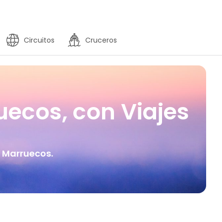
Circuitos
Cruceros
uecos, con Viajes
 Marruecos.