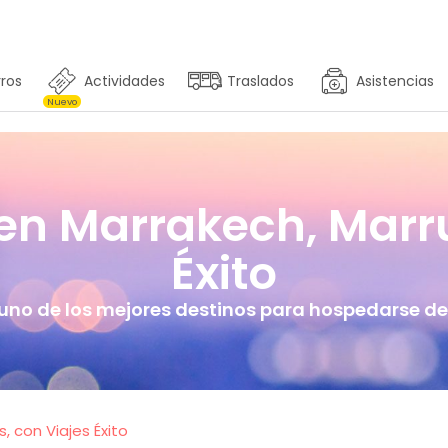
ros
Actividades
Traslados
Asistencias
Nuevo
en Marrakech, Marr
Éxito
uno de los mejores destinos para hospedarse de
 con Viajes Éxito