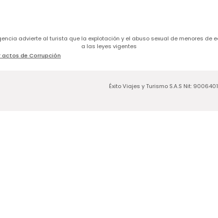
a agencia advierte al turista que la explotación y el abuso sexual de menores 
a las leyes vigentes
 actos de Corrupción
Éxito Viajes y Turismo S.A.S Nit: 900640