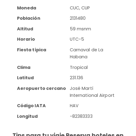
Moneda
CUC, CUP
Población
2131480
Altitud
59 msnm
Horario
UTC-5
Fiesta típica
Carnaval de La
Habana
Clima
Tropical
Latitud
231.136
Aeropuerto cercano
José Martí
International Airport
Código IATA
HAV
Longitud
-82383333
Tips para tu viaje Reserva hoteles en