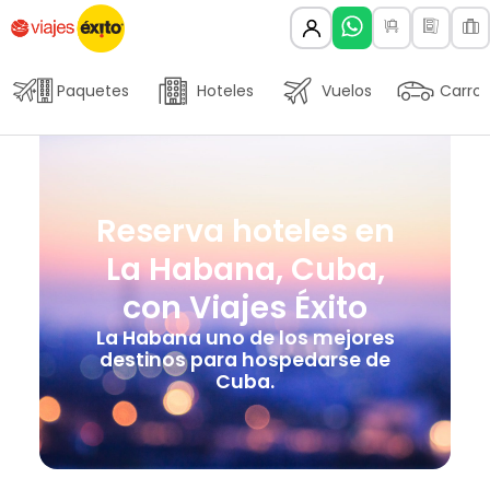
Paquetes
Hoteles
Vuelos
Carros
Reserva hoteles en
La Habana, Cuba,
con Viajes Éxito
La Habana uno de los mejores
destinos para hospedarse de
Cuba.