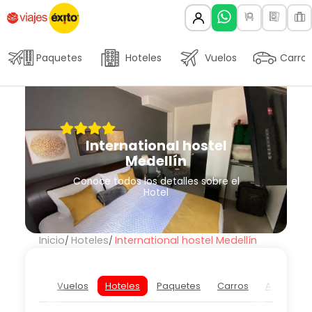
Paquetes
Hoteles
Vuelos
Carros
International hostel
Medellín
Conoce todos los detalles sobre el
Hotel
Inicio
Hoteles
International hostel Medellín
Vuelos
Hoteles
Paquetes
Carros
Actividad