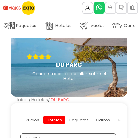
Paquetes
Hoteles
Vuelos
Carros
DU PARC
Conoce todos los detalles sobre el
Hotel
Inicio
Hoteles
DU PARC
Vuelos
Hoteles
Paquetes
Carros
Actividad
DESTINO