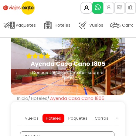
Paquetes
Hoteles
Vuelos
Carros
Ayenda Casa Cano 1805
Conoce todos los detalles sobre el
Hotel
Inicio
Hoteles
Ayenda Casa Cano 1805
Vuelos
Hoteles
Paquetes
Carros
Actividad
DESTINO