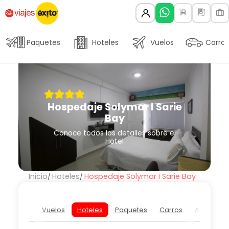
Paquetes
Hoteles
Vuelos
Carros
Hospedaje Solymar I Sarie
Bay
Conoce todos los detalles sobre el
Hotel
Inicio
Hoteles
Hospedaje Solymar I Sarie Bay
Vuelos
Hoteles
Paquetes
Carros
Actividad