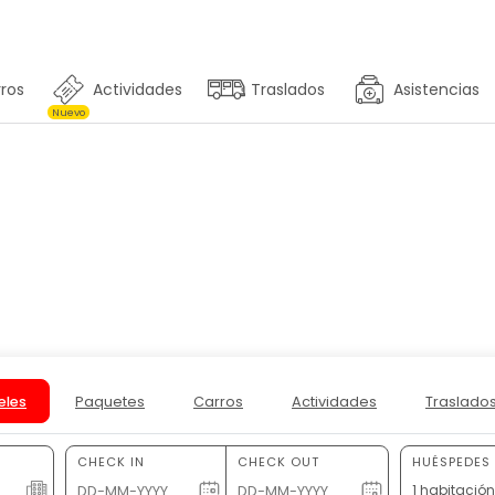
ros
Actividades
Traslados
Asistencias
Nuevo
se Boutique Hotel
eles
Paquetes
Carros
Actividades
Traslado
CHECK IN
CHECK OUT
HUÉSPEDES 
1 habitació