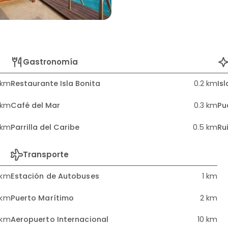
Gastronomía
 km
Restaurante Isla Bonita
0.2 km
Is
 km
Café del Mar
0.3 km
Pu
 km
Parrilla del Caribe
0.5 km
Ru
Transporte
 km
Estación de Autobuses
1 km
 km
Puerto Marítimo
2 km
 km
Aeropuerto Internacional
10 km