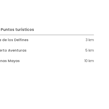
Puntos turísticos
la de los Delfines
3 km
erto Aventuras
5 km
inas Mayas
10 km