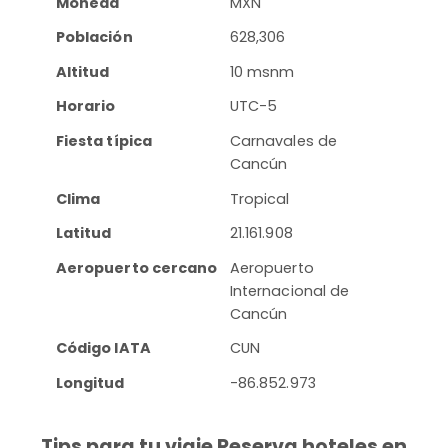
Moneda
MXN
Población
628,306
Altitud
10 msnm
Horario
UTC-5
Fiesta típica
Carnavales de
Cancún
Clima
Tropical
Latitud
21.161.908
Aeropuerto cercano
Aeropuerto
Internacional de
Cancún
Código IATA
CUN
Longitud
-86.852.973
Tips para tu viaje Reserva hoteles en