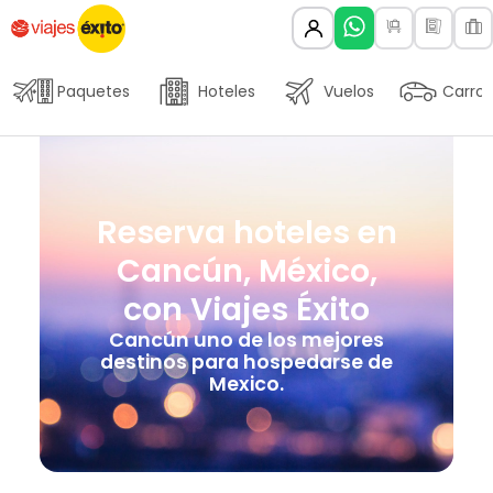
Paquetes
Hoteles
Vuelos
Carros
Reserva hoteles en
Cancún, México,
con Viajes Éxito
Cancún uno de los mejores
destinos para hospedarse de
Mexico.