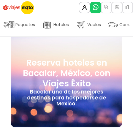
Paquetes
Hoteles
Vuelos
Carros
Reserva hoteles en
Bacalar, México, con
Viajes Éxito
Bacalar uno de los mejores
destinos para hospedarse de
Mexico.