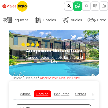
Paquetes
Hoteles
Vuelos
Carros
Anapoima Natura Lake
Conoce todos los detalles sobre el
Hotel
Inicio
Hoteles
Anapoima Natura Lake
Vuelos
Hoteles
Paquetes
Carros
Actividad
DESTINO