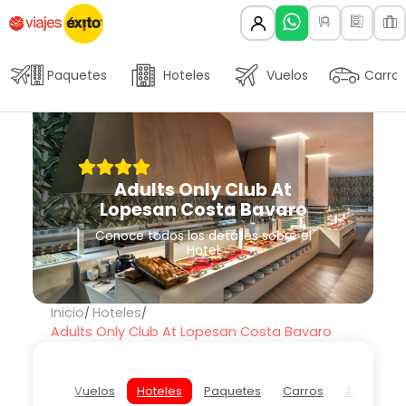
Paquetes
Hoteles
Vuelos
Carros
Adults Only Club At
Lopesan Costa Bavaro
Conoce todos los detalles sobre el
Hotel
Inicio
Hoteles
Adults Only Club At Lopesan Costa Bavaro
Vuelos
Hoteles
Paquetes
Carros
Actividad