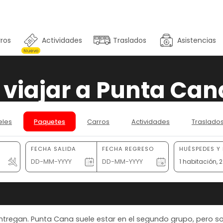
ros
Actividades
Traslados
Asistencias
Nuevo
viajar a Punta Cana
eles
Paquetes
Carros
Actividades
Traslado
FECHA SALIDA
FECHA REGRESO
HUÉSPEDES Y
1 habitación,
regan. Punta Cana suele estar en el segundo grupo, pero solo