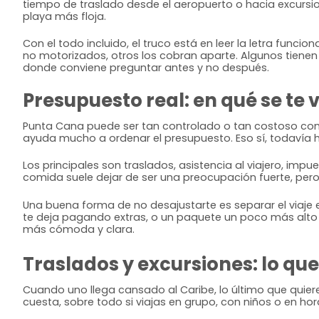
tiempo de traslado desde el aeropuerto o hacia excursi
playa más floja.
Con el todo incluido, el truco está en leer la letra func
no motorizados, otros los cobran aparte. Algunos tienen r
donde conviene preguntar antes y no después.
Presupuesto real: en qué se te v
Punta Cana puede ser tan controlado o tan costoso como 
ayuda mucho a ordenar el presupuesto. Eso sí, todavía
Los principales son traslados, asistencia al viajero, impu
comida suele dejar de ser una preocupación fuerte, pero
Una buena forma de no desajustarte es separar el viaje 
te deja pagando extras, o un paquete un poco más alto 
más cómoda y clara.
Traslados y excursiones: lo que
Cuando uno llega cansado al Caribe, lo último que quier
cuesta, sobre todo si viajas en grupo, con niños o en ho