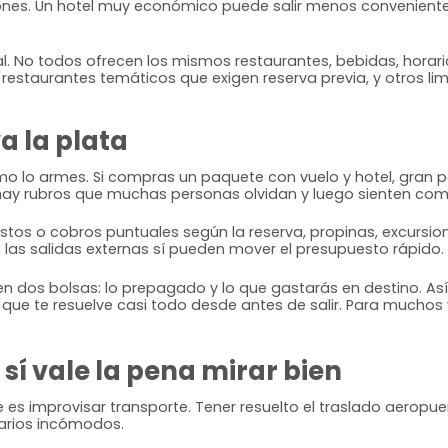
ones. Un hotel muy económico puede salir menos conveniente 
ional. No todos ofrecen los mismos restaurantes, bebidas, hora
estaurantes temáticos que exigen reserva previa, y otros limit
a la plata
lo armes. Si compras un paquete con vuelo y hotel, gran part
 hay rubros que muchas personas olvidan y luego sienten co
estos o cobros puntuales según la reserva, propinas, excursion
 las salidas externas sí pueden mover el presupuesto rápido.
en dos bolsas: lo prepagado y lo que gastarás en destino. As
que te resuelve casi todo desde antes de salir. Para muchos
 sí vale la pena mirar bien
e es improvisar transporte. Tener resuelto el traslado aerop
rarios incómodos.