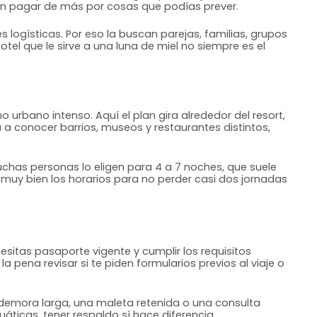
in pagar de más por cosas que podías prever.
 logísticas. Por eso la buscan parejas, familias, grupos
el que le sirve a una luna de miel no siempre es el
 urbano intenso. Aquí el plan gira alrededor del resort,
ía a conocer barrios, museos y restaurantes distintos,
chas personas lo eligen para 4 a 7 noches, que suele
ar muy bien los horarios para no perder casi dos jornadas
esitas pasaporte vigente y cumplir los requisitos
pena revisar si te piden formularios previos al viaje o
demora larga, una maleta retenida o una consulta
uáticas, tener respaldo sí hace diferencia.