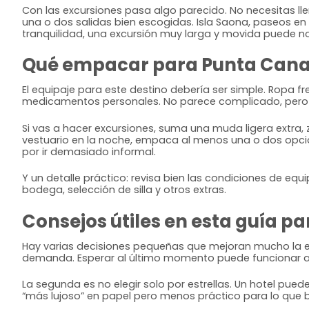
Con las excursiones pasa algo parecido. No necesitas ll
una o dos salidas bien escogidas. Isla Saona, paseos en
tranquilidad, una excursión muy larga y movida puede no s
Qué empacar para Punta Cana 
El equipaje para este destino debería ser simple. Ropa f
medicamentos personales. No parece complicado, pero 
Si vas a hacer excursiones, suma una muda ligera extra, 
vestuario en la noche, empaca al menos una o dos opcio
por ir demasiado informal.
Y un detalle práctico: revisa bien las condiciones de equ
bodega, selección de silla y otros extras.
Consejos útiles en esta guía pa
Hay varias decisiones pequeñas que mejoran mucho la exp
demanda. Esperar al último momento puede funcionar a 
La segunda es no elegir solo por estrellas. Un hotel pue
“más lujoso” en papel pero menos práctico para lo que 