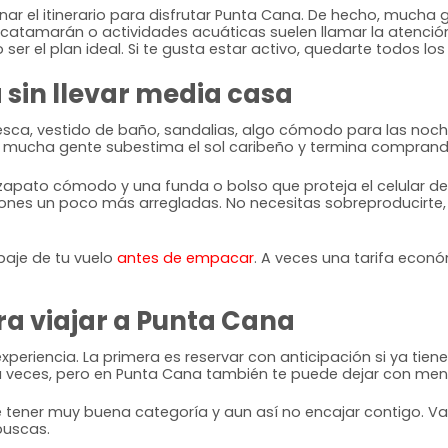
enar el itinerario para disfrutar Punta Cana. De hecho, muc
 catamarán o actividades acuáticas suelen llamar la atención
er el plan ideal. Si te gusta estar activo, quedarte todos lo
sin llevar media casa
resca, vestido de baño, sandalias, algo cómodo para las noche
mucha gente subestima el sol caribeño y termina comprando
zapato cómodo y una funda o bolso que proteja el celular del
nes un poco más arregladas. No necesitas sobreproducirte, pe
ipaje de tu vuelo
antes de empacar
. A veces una tarifa eco
ra viajar a Punta Cana
eriencia. La primera es reservar con anticipación si ya tie
veces, pero en Punta Cana también te puede dejar con meno
de tener muy buena categoría y aun así no encajar contigo. Va
buscas.