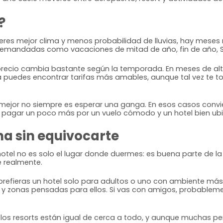
?
uieres mejor clima y menos probabilidad de lluvias, hay meses
emandadas como vacaciones de mitad de año, fin de año, 
l precio cambia bastante según la temporada. En meses de alt
puedes encontrar tarifas más amables, aunque tal vez te to
 lo mejor no siempre es esperar una ganga. En esos casos con
es pagar un poco más por un vuelo cómodo y un hotel bien ub
na sin equivocarte
 hotel no es solo el lugar donde duermes: es buena parte de l
ye realmente.
ez prefieras un hotel solo para adultos o uno con ambiente más 
y zonas pensadas para ellos. Si vas con amigos, probablement
los resorts están igual de cerca a todo, y aunque muchas per