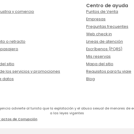
Centro de ayuda
ustria y comercio
Puntos de Venta
Empresas
Preguntas frecuentes
Web check in
to o retracto
Lineas de atención
 pasajero
Escríbenos (PQRS)
Mis reservas
el sitio
Mapa del sitio
de los servicios y promociones
Requisitos para tu viaje
e datos
Blog
a agencia advierte al turista que la explotación y el abuso sexual de menores 
a las leyes vigentes
 actos de Corrupción