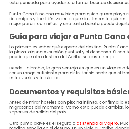
está pensada para ayudarte a tomar buenas decisiones d
Punta Cana funciona muy bien para quien quiere playa ric
de amigos y también viajeros que simplemente quieren apa
mejor para ir con niños, y una tarifa barata puede dejart
Guía para viajar a Punta Cana
Lo primero es saber qué esperar del destino. Punta Cana n
la playa, alguna excursión puntual y el descanso. Si eso 
puede que otro destino del Caribe se ajuste mejor.
Desde Colombia, la gran ventaja es que es un viaje rel
ser un rango suficiente para disfrutar sin sentir que el t
entre vuelos y traslados.
Documentos y requisitos básic
Antes de mirar hoteles con piscina infinita, confirma lo
migratorios del momento. Como esto puede cambiar, lo más
soportes de salida del país.
Otro punto clave es el seguro o
asistencia al viajero
. Mu
médica sencilla en el destino. En un viaje al Caribe, don