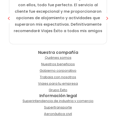
fu
con ellos, todo fue perfecto. El servicio al
a
cliente fue excepcional y me proporcionaron
opciones de alojamiento y actividades que
superaron mis expectativas. Definitivamente
recomendaré Viajes Éxito a todos mis amigos
Nuestra compañía
Quiénes somos
Nuestros beneficios
Gobierno corporativo
Trabaja con nosotros
Viajes para tu empresa
Grupo Éxito
Información legal
Superintendencia de industria y comercio
Supertransporte
Aeronáutica civil