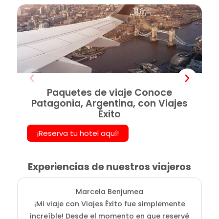
Paquetes de viaje Conoce
Patagonia, Argentina, con Viajes
Éxito
¡Reserva tu hotel aquí!
Experiencias de nuestros viajeros
Marcela Benjumea
¡Mi viaje con Viajes Éxito fue simplemente
L
increíble! Desde el momento en que reservé