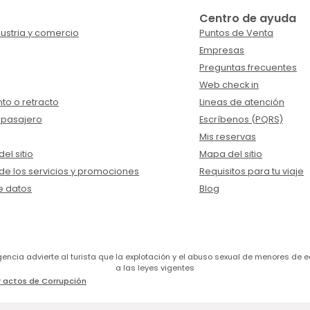
Centro de ayuda
ustria y comercio
Puntos de Venta
Empresas
Preguntas frecuentes
Web check in
to o retracto
Lineas de atención
 pasajero
Escríbenos (PQRS)
Mis reservas
el sitio
Mapa del sitio
de los servicios y promociones
Requisitos para tu viaje
e datos
Blog
a agencia advierte al turista que la explotación y el abuso sexual de menores 
a las leyes vigentes
 actos de Corrupción