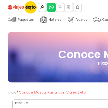
Paquetes
Hoteles
Vuelos
Car
Conoce M
Plaz
Inicio
Conoce Moscú, Rusia, con Viajes Éxito
DESTINO