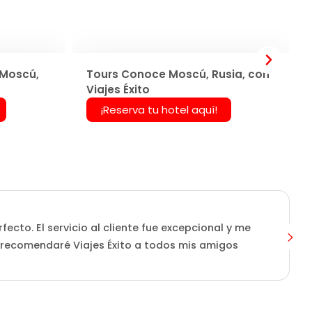
 Moscú,
Tours Conoce Moscú, Rusia, con
Viajes Éxito
¡Reserva tu hotel aquí!
ecto. El servicio al cliente fue excepcional y me
L
 recomendaré Viajes Éxito a todos mis amigos