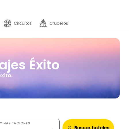
Circuitos
Cruceros
jes Éxito
xito.
Y HABITACIONES
Buscar hoteles