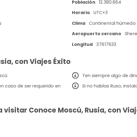
Población
12.380.664
Horario
UTC+3
ú
Clima
Continental húmedo
Aeropuerto cercano
Shere
Longitud
37617633
ia, con Viajes Éxito
oscú
Ten siempre algo de dine
en caso de ser requerido en
Si no hablas Ruso, inst
 visitar Conoce Moscú, Rusia, con Viaj