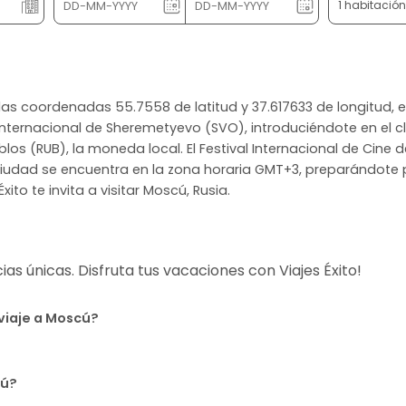
1 habitació
 las coordenadas 55.7558 de latitud y 37.617633 de longitud, 
Internacional de Sheremetyevo (SVO), introduciéndote en el c
s (RUB), la moneda local. El Festival Internacional de Cine d
 ciudad se encuentra en la zona horaria GMT+3, preparándote 
xito te invita a visitar Moscú, Rusia.
s únicas. Disfruta tus vacaciones con Viajes Éxito!
 viaje a Moscú?
cú?