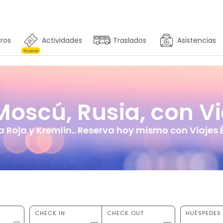
ros
Actividades
Traslados
Asistencias
Nuevo
oscú, Rusia, con Via
a Roja y Kremlin.. Reserva hoy mismo con Viajes É
CHECK IN
CHECK OUT
HUÉSPEDES 