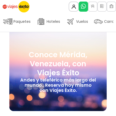
Paquetes
Hoteles
Vuelos
Carros
Conoce Mérida,
Venezuela, con
Viajes Éxito
Andes y teleférico más largo del
mundo.. Reserva hoy mismo
con Viajes Éxito.