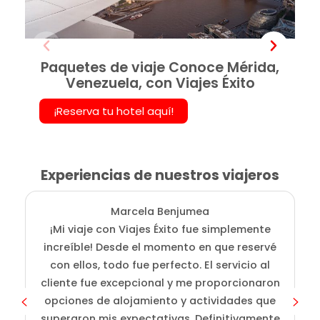
Paquetes de viaje Conoce Mérida,
Venezuela, con Viajes Éxito
¡Reserva tu hotel aquí!
Experiencias de nuestros viajeros
Marcela Benjumea
¡Mi viaje con Viajes Éxito fue simplemente
L
increíble! Desde el momento en que reservé
fu
con ellos, todo fue perfecto. El servicio al
a
cliente fue excepcional y me proporcionaron
opciones de alojamiento y actividades que
superaron mis expectativas. Definitivamente