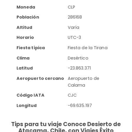
Moneda
CLP
Población
286168
Altitud
Varía
Horario
UTC-3
Fiesta típica
Fiesta de la Tirana
Clima
Desértico
Latitud
-23.863.371
Aeropuerto cercano
Aeropuerto de
Calama
Código IATA
CJC
Longitud
-69.635.197
Tips para tu viaje Conoce Desierto de
Atacama, Chile, con Viajes Éxito