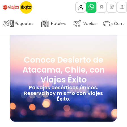
Paquetes
Hoteles
Vuelos
Carros
Conoce Desierto de
Atacama, Chile, con
Viajes Éxito
Paisajes desérticos únicos.
Reserva hoy mismo con Viajes
Éxito.