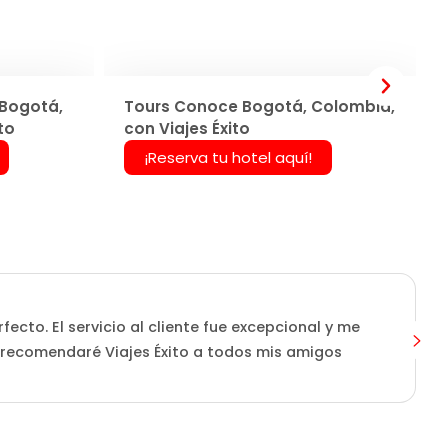
Bogotá,
Tours Conoce Bogotá, Colombia,
to
con Viajes Éxito
¡Reserva tu hotel aquí!
ecto. El servicio al cliente fue excepcional y me
L
 recomendaré Viajes Éxito a todos mis amigos