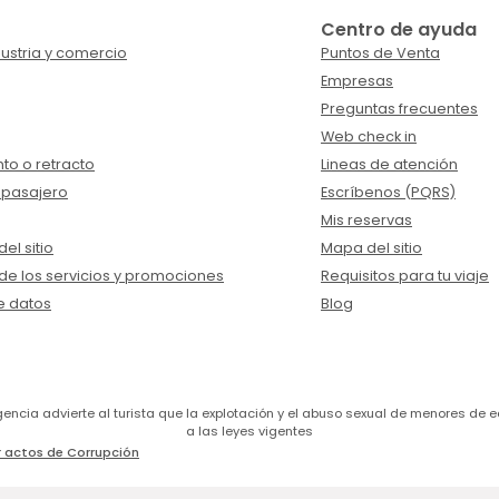
Centro de ayuda
ustria y comercio
Puntos de Venta
Empresas
Preguntas frecuentes
Web check in
to o retracto
Lineas de atención
 pasajero
Escríbenos (PQRS)
Mis reservas
el sitio
Mapa del sitio
de los servicios y promociones
Requisitos para tu viaje
e datos
Blog
a agencia advierte al turista que la explotación y el abuso sexual de menores 
a las leyes vigentes
 actos de Corrupción