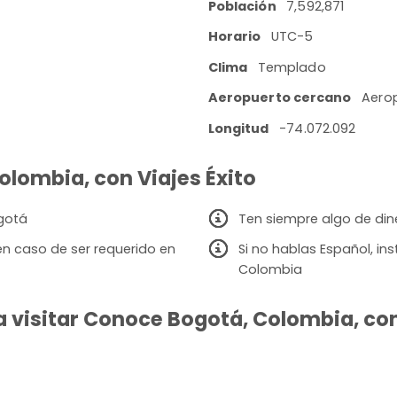
Población
7,592,871
Horario
UTC-5
Clima
Templado
Aeropuerto cercano
Aerop
Longitud
-74.072.092
olombia, con Viajes Éxito
ogotá
Ten siempre algo de din
en caso de ser requerido en
Si no hablas Español, i
Colombia
 visitar Conoce Bogotá, Colombia, con