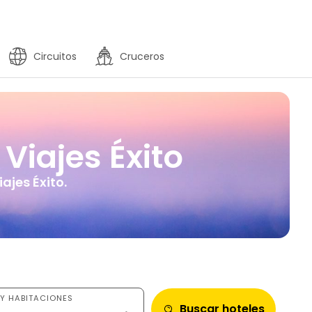
Circuitos
Cruceros
Viajes Éxito
ajes Éxito.
Y HABITACIONES
Buscar hoteles