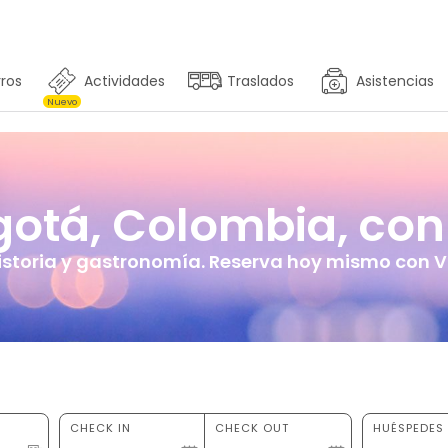
ros
Actividades
Traslados
Asistencias
Nuevo
tá, Colombia, con 
istoria y gastronomía. Reserva hoy mismo con Vi
CHECK IN
CHECK OUT
HUÉSPEDES 