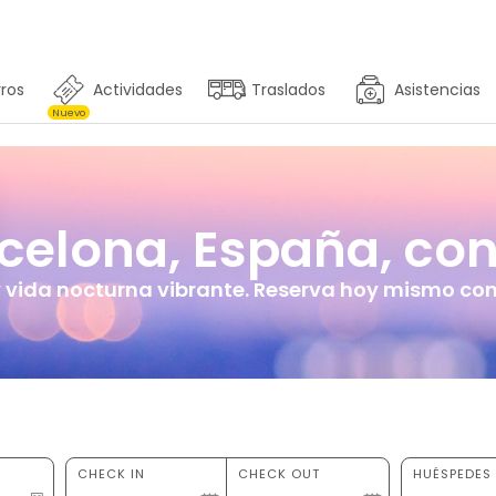
ros
Actividades
Traslados
Asistencias
Nuevo
elona, España, con 
 vida nocturna vibrante. Reserva hoy mismo con 
CHECK IN
CHECK OUT
HUÉSPEDES 