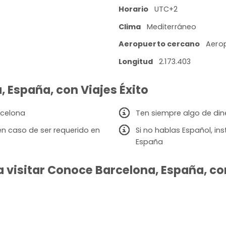
Horario
UTC+2
Clima
Mediterráneo
Aeropuerto cercano
Aerop
Longitud
2.173.403
, España, con Viajes Éxito
rcelona
Ten siempre algo de din
en caso de ser requerido en
Si no hablas Español, i
España
 visitar Conoce Barcelona, España, con