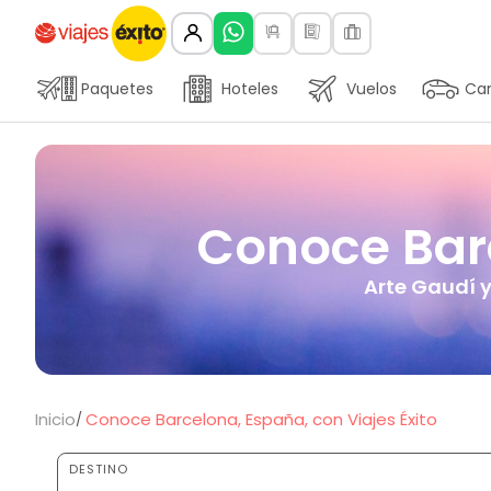
Paquetes
Hoteles
Vuelos
Car
Conoce Barc
Arte Gaudí y
Inicio
Conoce Barcelona, España, con Viajes Éxito
DESTINO