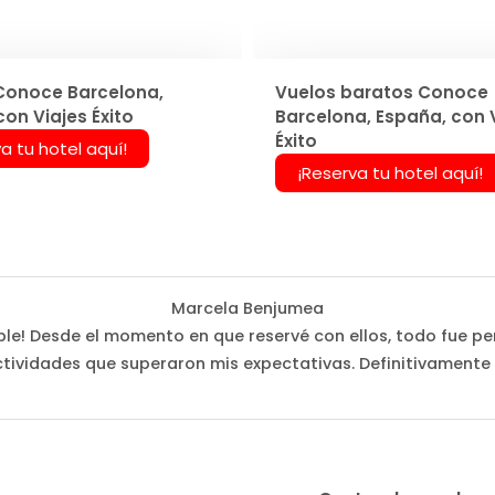
Conoce Barcelona,
Vuelos baratos Conoce
on Viajes Éxito
Barcelona, España, con 
Éxito
a tu hotel aquí!
¡Reserva tu hotel aquí!
Marcela Benjumea
íble! Desde el momento en que reservé con ellos, todo fue perf
tividades que superaron mis expectativas. Definitivamente