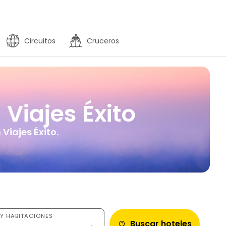
Circuitos
Cruceros
Viajes Éxito
Viajes Éxito.
Y HABITACIONES
Buscar hoteles