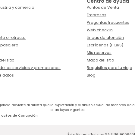
Centro de ayuda
ustria y comercio
Puntos de Venta
Empresas
Preguntas frecuentes
Web check in
to o retracto
Lineas de atención
 pasajero
Escríbenos (PQRS)
Mis reservas
el sitio
Mapa del sitio
de los servicios y promociones
Requisitos para tu viaje
e datos
Blog
a agencia advierte al turista que la explotación y el abuso sexual de menores 
a las leyes vigentes
 actos de Corrupción
Éxito Viajes y Turismo S.A.S Nit: 900640