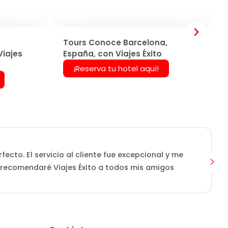
Tours Conoce Barcelona,
Viajes
España, con Viajes Éxito
¡Reserva tu hotel aquí!
ecto. El servicio al cliente fue excepcional y me
L
 recomendaré Viajes Éxito a todos mis amigos