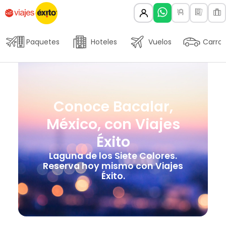
Paquetes
Hoteles
Vuelos
Carros
Conoce Bacalar,
México, con Viajes
Éxito
Laguna de los Siete Colores.
Reserva hoy mismo con Viajes
Éxito.