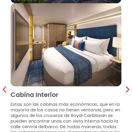
Ca
Cabina Interior
En g
y ti
Estas son las cabinas más económicas, que en la
abri
mayoría de los casos no tienen ventanas, pero en
busc
algunos de los cruceros de Royal Caribbean se
de vi
pueden encontrar unas con vista interna hacia la
inte
calle central delbarco. De todas maneras, todas
dobl