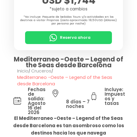
USD $1,744
*sujeto a cambios
*No incluye: Paquete de bebidas Tours y/o actividades en los
destinos a visitar Propinas (costo aproximado: 18,50USD (dólares)
por persona por noche)
Reserva ahora
Mediterraneo -Oeste – Legend of
the Seas desde Barcelona
Inicio
Cruceros
Mediterraneo -Oeste – Legend of the Seas
desde Barcelona
Fechas
Incluye:
de
Impuest
salida:
os y
8 días – 7
Agosto
tasas
noches
16 del
2026
El Mediterraneo -Oeste – Legend of the Seas
desde Barcelona es tan asombroso como los
destinos hacia los que navega