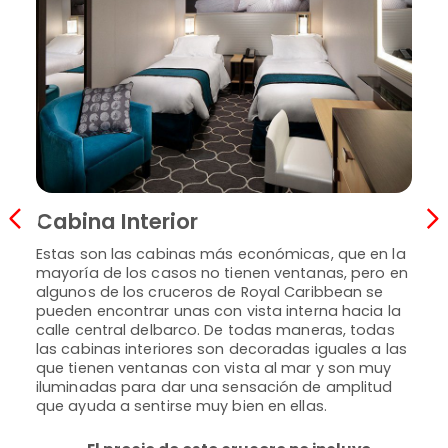
Ca
Cabina Interior
En g
Estas son las cabinas más económicas, que en la
y ti
mayoría de los casos no tienen ventanas, pero en
abri
algunos de los cruceros de Royal Caribbean se
busc
pueden encontrar unas con vista interna hacia la
de vi
calle central delbarco. De todas maneras, todas
inte
las cabinas interiores son decoradas iguales a las
dobl
que tienen ventanas con vista al mar y son muy
senci
iluminadas para dar una sensación de amplitud
que ayuda a sentirse muy bien en ellas.