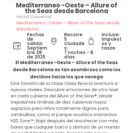
Mediterraneo -Oeste – Allure of
the Seas desde Barcelona
Inicio
Cruceros
Mediterraneo -Oeste – Allure of the Seas desde
Barcelona
Fechas
Recorre
Incluye:
de
5
Impuest
salida:
Ciudade
os y
Septiem
s:
tasas
bre 28
7 noches - 8
de 2025
días
El Mediterraneo -Oeste – Allure of the Seas
desde Barcelona es tan asombroso como los
destinos hacia los que navega
Este favorito de la Clase Oasis lleva la aventura a
nuevos niveles. Descubre emociones de otro nivel
en cada cubierta del Allure of the Seas®, desde
trepidantes tirolinas de diez cubiertas hasta
espacios para niños totalmente dignos para
zambullirse, como el parque acuático interactivo
H20 Zone℠. Baja después del anochecer con más
bares que cualquier barco y disfruta de un mundo