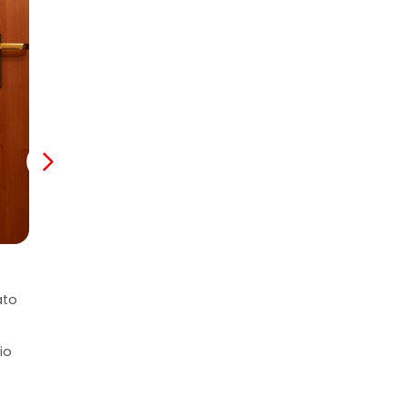
Cabina con Ventana
ato
Camarote Exterior Todo Incluido: incluye paquete de beb
por copa). • Aire acondicionado con termostato regulable
Caja fuerte. • Servicio diario de limpieza y acondiciona
io
(de pago). • Jabón de manos y gel de ducha. • Ropa de
cambiadas con regularidad. • Servicio de lavandería (d