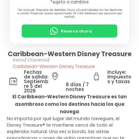
*sujeto a cambios
*No incluye: Paquete de bebidas Tours y/o actividades en los destinos
a visitar Propinas (costo aproximado: 16 USD (dólares) por persona por
noche)
Reserva ahora
Caribbean-Western Disney Treasure
Inicio
Cruceros
Caribbean-Western Disney Treasure
Fechas
Incluye:
de salida:
Impuesto
Septiemb
s y tasas
8 días / 7
re 5 del
noches
2026
El Caribbean-Western Disney Treasure es tan
asombroso como los destinos hacia los que
navega
No importa por qué lugar del mundo navegues, el
Disney Treasure® te mantiene cerca de todo el
esplendor natural. Una vez a bordo, las vistas
panorámicas y acres de vidrio garantizan que no te