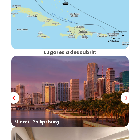
Lugares a descubrir:
Miami- Philipsburg
Phi