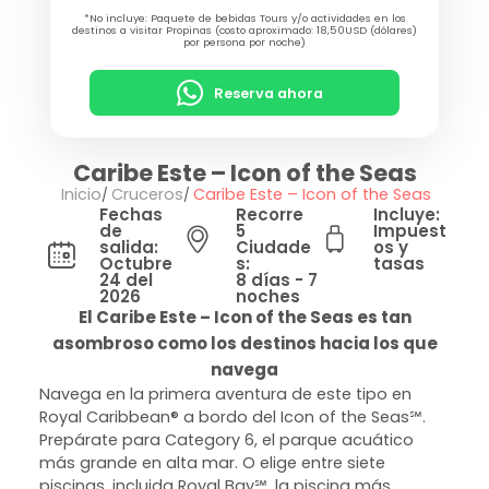
*No incluye: Paquete de bebidas Tours y/o actividades en los
destinos a visitar Propinas (costo aproximado: 18,50USD (dólares)
por persona por noche)
Reserva ahora
Caribe Este – Icon of the Seas
Inicio
Cruceros
Caribe Este – Icon of the Seas
Fechas
Recorre
Incluye:
de
5
Impuest
salida:
Ciudade
os y
Octubre
s:
tasas
24 del
8 días - 7
2026
noches
El Caribe Este – Icon of the Seas es tan
asombroso como los destinos hacia los que
navega
Navega en la primera aventura de este tipo en
Royal Caribbean® a bordo del Icon of the Seas℠.
Prepárate para Category 6, el parque acuático
más grande en alta mar. O elige entre siete
piscinas, incluida Royal Bay℠, la piscina más