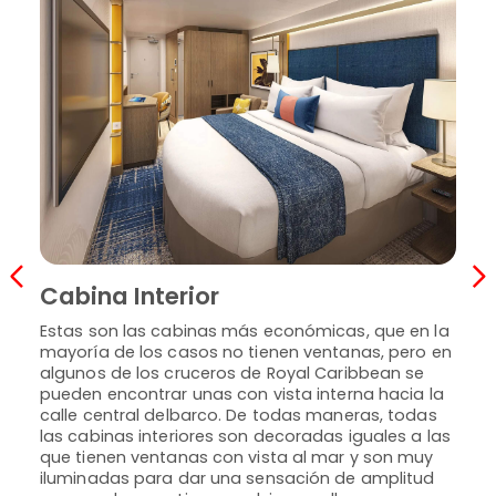
Ca
Cabina Interior
En g
y ti
Estas son las cabinas más económicas, que en la
abri
mayoría de los casos no tienen ventanas, pero en
busc
algunos de los cruceros de Royal Caribbean se
de vi
pueden encontrar unas con vista interna hacia la
inte
calle central delbarco. De todas maneras, todas
dobl
las cabinas interiores son decoradas iguales a las
senci
que tienen ventanas con vista al mar y son muy
iluminadas para dar una sensación de amplitud