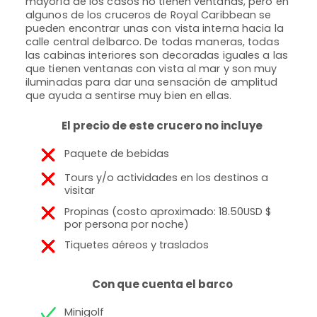
mayoría de los casos no tienen ventanas, pero en
busc
algunos de los cruceros de Royal Caribbean se
de vi
pueden encontrar unas con vista interna hacia la
inte
calle central delbarco. De todas maneras, todas
dobl
las cabinas interiores son decoradas iguales a las
senci
que tienen ventanas con vista al mar y son muy
iluminadas para dar una sensación de amplitud
que ayuda a sentirse muy bien en ellas.
El precio de este crucero no incluye
Paquete de bebidas
Tours y/o actividades en los destinos a
visitar
Propinas (costo aproximado: 18.50USD $
por persona por noche)
Tiquetes aéreos y traslados
Con que cuenta el barco
Minigolf