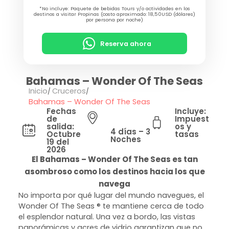
*No incluye: Paquete de bebidas Tours y/o actividades en los
destinos a visitar Propinas (costo aproximado: 18,50USD (dólares)
por persona por noche)
Reserva ahora
Bahamas – Wonder Of The Seas
Inicio
Cruceros
Bahamas – Wonder Of The Seas
Fechas
Incluye:
de
Impuest
salida:
os y
4 días – 3
Octubre
tasas
Noches
19 del
2026
El Bahamas – Wonder Of The Seas es tan
asombroso como los destinos hacia los que
navega
No importa por qué lugar del mundo navegues, el
Wonder Of The Seas ® te mantiene cerca de todo
el esplendor natural. Una vez a bordo, las vistas
panorámicas y acres de vidrio garantizan que no