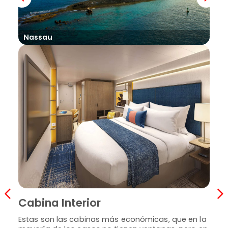
Mi
Nassau
Ca
Cabina Interior
En g
y ti
Estas son las cabinas más económicas, que en la
abri