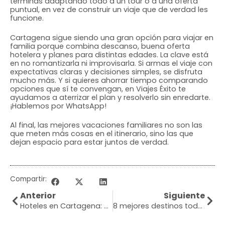
terminas adaptando todo a un tour o a una oferta
puntual, en vez de construir un viaje que de verdad les
funcione.
Cartagena sigue siendo una gran opción para viajar en
familia porque combina descanso, buena oferta
hotelera y planes para distintas edades. La clave está
en no romantizarla ni improvisarla. Si armas el viaje con
expectativas claras y decisiones simples, se disfruta
mucho más. Y si quieres ahorrar tiempo comparando
opciones que sí te convengan, en Viajes Éxito te
ayudamos a aterrizar el plan y resolverlo sin enredarte.
¡Hablemos por WhatsApp!
Al final, las mejores vacaciones familiares no son las
que meten más cosas en el itinerario, sino las que
dejan espacio para estar juntos de verdad.
Compartir:
Anterior
Siguiente
Hoteles en Cartagena: cómo elegir bien
8 mejores destinos todo incluido colombianos