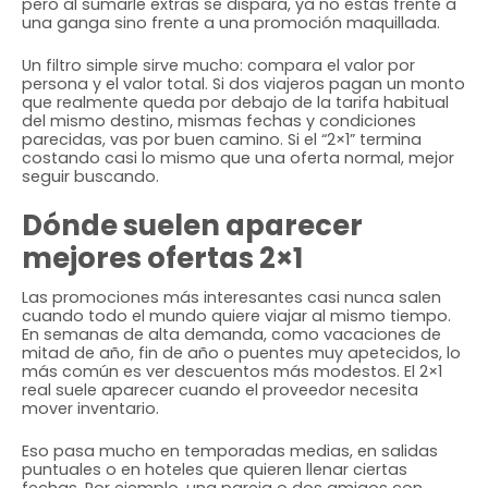
pero al sumarle extras se dispara, ya no estás frente a
una ganga sino frente a una promoción maquillada.
Un filtro simple sirve mucho: compara el valor por
persona y el valor total. Si dos viajeros pagan un monto
que realmente queda por debajo de la tarifa habitual
del mismo destino, mismas fechas y condiciones
parecidas, vas por buen camino. Si el “2×1” termina
costando casi lo mismo que una oferta normal, mejor
seguir buscando.
Dónde suelen aparecer
mejores ofertas 2×1
Las promociones más interesantes casi nunca salen
cuando todo el mundo quiere viajar al mismo tiempo.
En semanas de alta demanda, como vacaciones de
mitad de año, fin de año o puentes muy apetecidos, lo
más común es ver descuentos más modestos. El 2×1
real suele aparecer cuando el proveedor necesita
mover inventario.
Eso pasa mucho en temporadas medias, en salidas
puntuales o en hoteles que quieren llenar ciertas
fechas. Por ejemplo, una pareja o dos amigos con