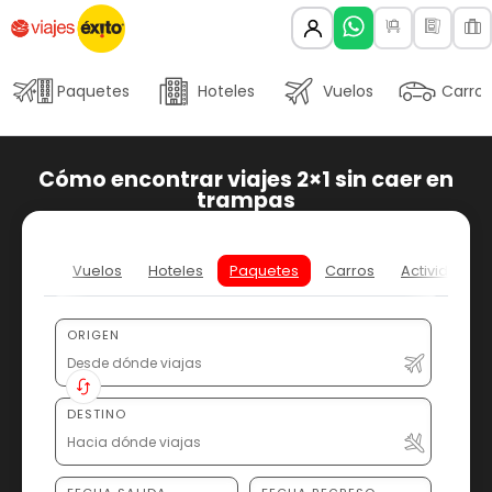
Paquetes
Hoteles
Vuelos
Carros
Cómo encontrar viajes 2×1 sin caer en
trampas
Vuelos
Hoteles
Paquetes
Carros
Actividades
ORIGEN
DESTINO