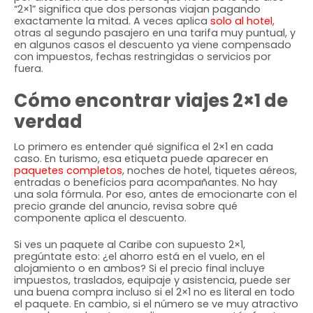
“2×1” significa que dos personas viajan pagando
exactamente la mitad. A veces aplica
solo al hotel
,
otras al segundo pasajero en una tarifa muy puntual, y
en algunos casos el descuento ya viene compensado
con impuestos, fechas restringidas o servicios por
fuera.
Cómo encontrar viajes 2×1 de
verdad
Lo primero es entender qué significa el 2×1 en cada
caso. En turismo, esa etiqueta puede aparecer en
paquetes completos
, noches de hotel, tiquetes aéreos,
entradas o beneficios para acompañantes. No hay
una sola fórmula. Por eso, antes de emocionarte con el
precio grande del anuncio, revisa sobre qué
componente aplica el descuento.
Si ves un paquete al Caribe con supuesto 2×1,
pregúntate esto: ¿el ahorro está en el vuelo, en el
alojamiento o en ambos? Si el precio final incluye
impuestos, traslados, equipaje y asistencia, puede ser
una buena compra incluso si el 2×1 no es literal en todo
el paquete. En cambio, si el número se ve muy atractivo