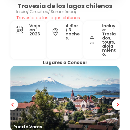
Travesía de los lagos chilenos
Inicio
Circuitos
Suramérica
Travesía de los lagos chilenos
Viaja
4 días
Incluy
en
/ 3
e:
2026
noche
Trasla
s.
dos,
tours,
aloja
mient
o.
Lugares a Conocer
Puerto Varas
Peu