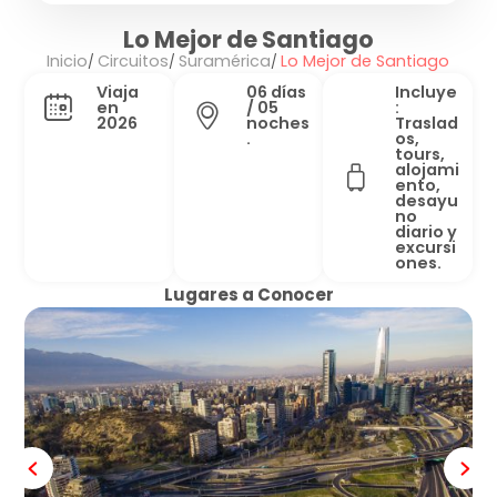
Lo Mejor de Santiago
Inicio
Circuitos
Suramérica
Lo Mejor de Santiago
Viaja
06 días
Incluye
en
/ 05
:
2026
noches
Traslad
.
os,
tours,
alojami
ento,
desayu
no
diario y
excursi
ones.
Lugares a Conocer