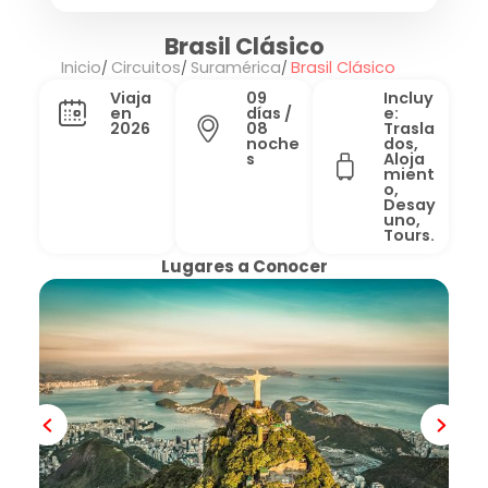
Brasil Clásico
Inicio
Circuitos
Suramérica
Brasil Clásico
Viaja
09
Incluy
en
días /
e:
2026
08
Trasla
noche
dos,
s
Aloja
mient
o,
Desay
uno,
Tours.
Lugares a Conocer