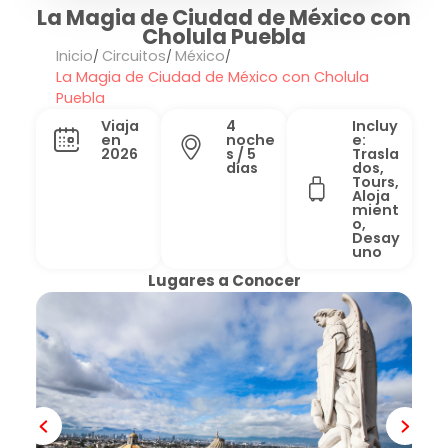
La Magia de Ciudad de México con
Cholula Puebla
Inicio
Circuitos
México
La Magia de Ciudad de México con Cholula
Puebla
Viaja
4
Incluy
en
noche
e:
2026
s / 5
Trasla
días
dos,
Tours,
Aloja
mient
o,
Desay
uno
Lugares a Conocer