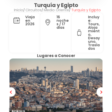
Turquía y Egipto
Inicio
Circuitos
Medio Oriente
Turquía y Egipto
Viaja
16
Incluy
en
noche
e:
2026
s / 17
Tours,
días
Aloja
mient
o,
Desay
uno,
Trasla
dos
Lugares a Conocer
Ca
Ankara