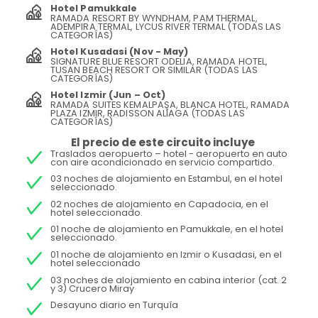
Hotel Pamukkale
RAMADA RESORT BY WYNDHAM, PAM THERMAL,
ADEMPIRA TERMAL, LYCUS RIVER TERMAL (TODAS LAS
CATEGORÍAS)
Hotel Kusadasi (Nov - May)
SIGNATURE BLUE RESORT ODELIA, RAMADA HOTEL,
TUSAN BEACH RESORT OR SIMILAR (TODAS LAS
CATEGORÍAS)
Hotel Izmir (Jun – Oct)
RAMADA SUITES KEMALPAŞA, BLANCA HOTEL, RAMADA
PLAZA IZMIR, RADISSON ALIAGA (TODAS LAS
CATEGORÍAS)
El precio de este circuito incluye
Traslados aeropuerto – hotel - aeropuerto en auto
con aire acondicionado en servicio compartido.
03 noches de alojamiento en Estambul, en el hotel
seleccionado.
02 noches de alojamiento en Capadocia, en el
hotel seleccionado.
01 noche de alojamiento en Pamukkale, en el hotel
seleccionado.
01 noche de alojamiento en Izmir o Kusadasi, en el
hotel seleccionado
03 noches de alojamiento en cabina interior (cat. 2
y 3) Crucero Miray
Desayuno diario en Turquía