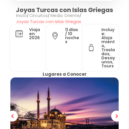
Joyas Turcas con Islas Griegas
Inicio
Circuitos
Medio Oriente
Joyas Turcas con Islas Griegas
Viaja
11 días
Incluy
en
/ 10
e:
2026
noche
Aloja
s
mient
o,
Trasla
dos,
Desay
unos,
Tours
Lugares a Conocer