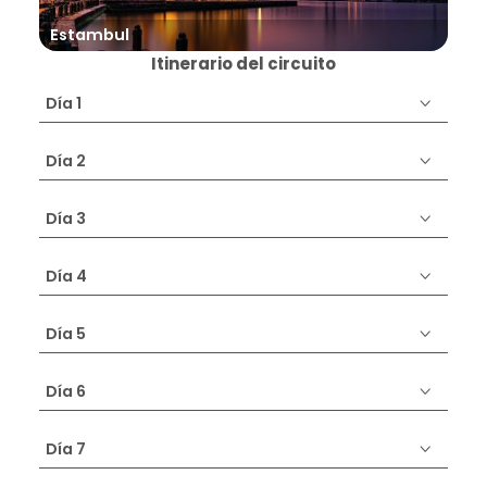
Estambul
Izm
Itinerario del circuito
Día 1
Día 2
Día 3
Día 4
Día 5
Día 6
Día 7