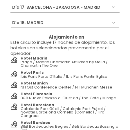
Día 17: BARCELONA - ZARAGOSA - MADRID
Día 18: MADRID
Alojamiento en
Este circuito incluye 17 noches de alojamiento, los
hoteles son seleccionados previamente por el
operador:
Hotel Madrid
Praga / Madrid Chamartin Affiliated by Melia /
Chamartin The One
Hotel París
Ibis Paris Porte D´Italie / Ibis Paris Pantin Eglise
Hotel Munich
NH Ost Conference Center / NH München Messe
Hotel Florencia
B&B Nuovo Palazzo di Giustizia / The Gate / Mirage
Hotel Barcelona
Catalonia Park Güell / Catalonia Park Putxet /
Novotel Barcelona Cornella (Cornella) / Fira
Congress
Hotel Burdeos
B&B Bordeaux les Begles / B&B Bordeaux Bassing a
Flot