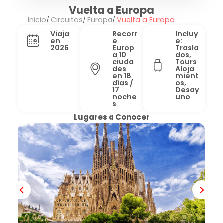
Vuelta a Europa
Inicio
Circuitos
Europa
Vuelta a Europa
Viaja
Recorr
Incluy
en
e
e:
2026
Europ
Trasla
a 10
dos,
ciuda
Tours
des
Aloja
en 18
mient
días /
os,
17
Desay
noche
uno
s
Lugares a Conocer