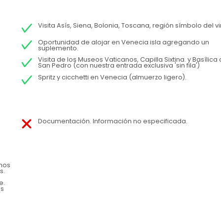
Visita Asís, Siena, Bolonia, Toscana, región símbolo del vi
Oportunidad de alojar en Venecia isla agregando un
suplemento.
Visita de los Museos Vaticanos, Capilla Sixtina. y Basílica
San Pedro (con nuestra entrada exclusiva 'sin fila')
Spritz y cicchetti en Venecia (almuerzo ligero).
Documentación. Información no especificada.
anos
s.
e.
as