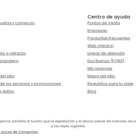
Centro de ayuda
ustria y comercio
Puntos de Venta
Empresas
Preguntas frecuentes
Web check in
to o retracto
Lineas de atención
 pasajero
Escríbenos (PQRS)
Mis reservas
el sitio
Mapa del sitio
de los servicios y promociones
Requisitos para tu viaje
e datos
Blog
a agencia advierte al turista que la explotación y el abuso sexual de menores 
a las leyes vigentes
 actos de Corrupción