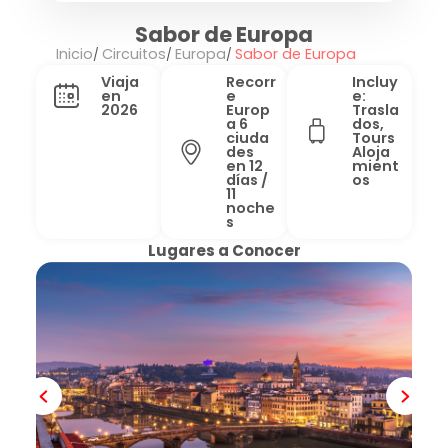
Sabor de Europa
Inicio
Circuitos
Europa
Sabor de Europa
Viaja
Recorr
Incluy
en
e
e:
2026
Europ
Trasla
a 6
dos,
ciuda
Tours
des
Aloja
en 12
mient
días /
os
11
noche
s
Lugares a Conocer