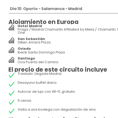
Día 10: Oporto - Salamanca - Madrid
Alojamiento en Europa
Hotel Madrid
Praga / Madrid Chamartin Affiliated by Melia / Chamartin 
One
San Sebastián
Silken Amara Plaza
Oviedo
Iberik Santo Domingo Plaza
Santiago
Oca Puerta del Camino
El precio de este circuito incluye
Traslado: Llegada Madrid.
Desayuno buffet diario.
Autocar de lujo con WI-FI, gratuito.
5 cenas
Visita a una bodega con degustación de vino