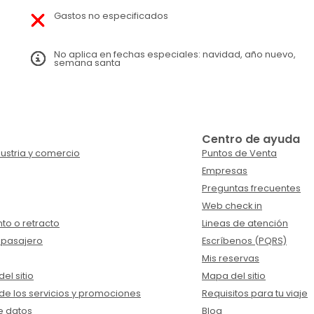
Gastos no especificados
No aplica en fechas especiales: navidad, año nuevo,
semana santa
Centro de ayuda
ustria y comercio
Puntos de Venta
Empresas
Preguntas frecuentes
Web check in
to o retracto
Lineas de atención
 pasajero
Escríbenos (PQRS)
Mis reservas
el sitio
Mapa del sitio
de los servicios y promociones
Requisitos para tu viaje
e datos
Blog