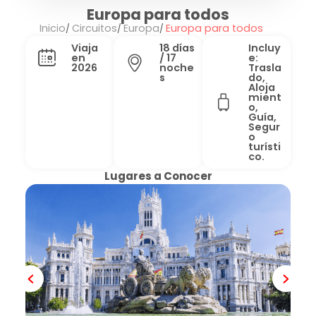
Europa para todos
Inicio
Circuitos
Europa
Europa para todos
Viaja
18 días
Incluy
en
/ 17
e:
2026
noche
Trasla
s
do,
Aloja
mient
o,
Guía,
Segur
o
turísti
co.
Lugares a Conocer